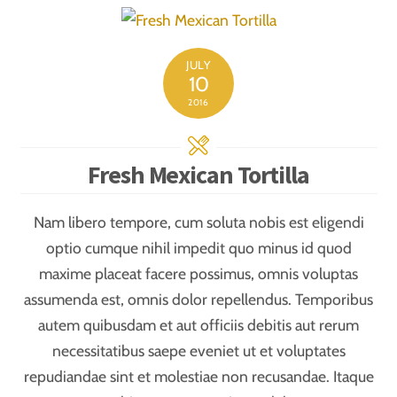
distinctio. Nam libero tempore, cum soluta nobis est
eligendi optio cumque nihil impedit.recusandae. Vero
eos et accusamus et iusto odio dignissimos ducimus
qui blanditiis praesentium voluptatum deleniti atque
corrupti quos dolores et quas molestias excepturi sint
occaecati cupiditate non provident, similique sunt in
culpa qui officia deserunt mollitia animi, id est
laborum et dolorum fuga.
At vero eos et accusamus et iusto odio dignissimos
ducimus qui blanditiis praesentium voluptatum
deleniti atque corrupti quos dolores et quas molestias
excepturi sint occaecati cupiditate non provident,
similique sunt in culpa qui officia deserunt mollitia
animi, id est laborum et dolorum fuga. Et harum
quidem rerum facilis est et expedita distinctio. Nam