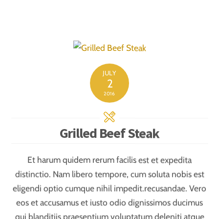
reiciendis voluptatibus maiores alias consequatur aut
perferendis doloribus asperiores repellat.
JUNE
13
2016
Italian Mushroom Pasta
Labore et dolore magna aliqua. Ut enim ad minim
veniam, quis nostrud exercitation ullamco laboris nisi
ut aliquip ex ea commodo consequat. Duis aute irure