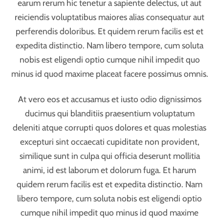
libero tempore, cum soluta nobis est eligendi optio
cumque nihil impedit quo minus id quod maxime
placeat facere possimus, omnis voluptas assumenda
est, omnis dolor repellendus. Temporibus autem
quibusdam et aut officiis debitis aut rerum
necessitatibus saepe eveniet ut et voluptates
repudiandae sint et molestiae non recusandae. Itaque
earum rerum hic tenetur a sapiente delectus, ut aut
reiciendis voluptatibus maiores alias consequatur aut
perferendis doloribus asperiores.
JUNE