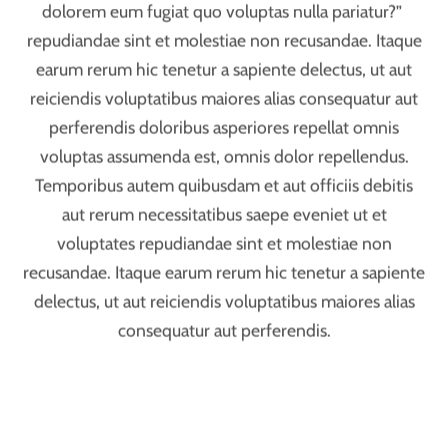
delectus, ut aut reiciendis voluptatibus maiores alias
consequatur aut perferendis.
JULY
24
2016
Buy 1 Get 2 Cheese Tortellini
Totam rem aperiam, eaque ipsa quae ab illo inventore
veritatis et quasi architecto beatae vitae dicta sunt
explicabo. Nemo enim ipsam voluptatem quia