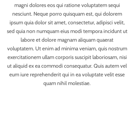
Tasty Japanese Tuna Sushi
Itaque earum rerum hic tenetur a sapiente delectus, ut
aut reiciendis voluptatibus maiores alias consequatur
aut perferendis doloribus asperiores repellat
epellendus. Ton provident, similique sunt in culpa qui
officia deserunt mollitia animi, id est laborum et
dolorum fuga. Temporibus autem quibusdam et aut
officiis debitis aut rerum necessitatibus saepe eveniet
ut et voluptates repudiandae sint et molestiae non
recusandae.
Temporibus autem quibusdam et aut officiis debitis
aut rerum necessitatibus saepe eveniet ut et
voluptates repudiandae sint et molestiae non
recusandae. Itaque earum rerum hic tenetur a sapiente