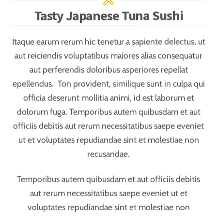
Ut enim ad minima veniam, quis nostrum
exercitationem ullam corporis suscipit laboriosam, nisi
ut aliquid ex ea commodi consequatur? Quis autem
vel eum iure reprehenderit qui in ea voluptate velit
esse quam nihil molestiae consequatur, vel illum qui
dolorem eum fugiat quo voluptas nulla pariatur? Vero
eos et accusamus et iusto odio dignissimos ducimus
qui blanditiis praesentium voluptatum deleniti atque
corrupti quos dolores et quas molestias excepturi sint
occaecati cupiditate.
JULY
10