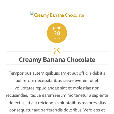
similique sunt in culpa qui officia deserunt mollitia
animi, id est laborum et dolorum fuga. Temporibus
autem quibusdam et aut officiis debitis aut rerum
necessitatibus saepe eveniet ut et voluptates
repudiandae sint et molestiae non recusandae.
Itaque earum rerum hic tenetur a sapiente delectus, ut
aut reiciendis voluptatibus maiores alias consequatur
aut perferendis doloribus asperiores repellat
epellendus. Temporibus autem quibusdam et aut
officiis debitis aut rerum necessitatibus saepe eveniet
ut et voluptates repudiandae sint et molestiae non
recusandae. Itaque earum rerum hic tenetur a sapiente
delectus, ut aut reiciendis voluptatibus maiores alias
consequatur aut perferendis doloribus. iusto odio