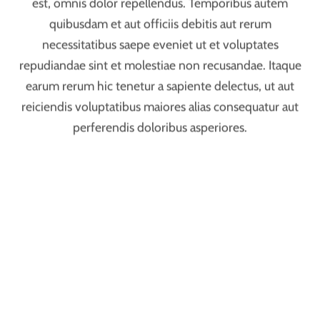
exercitationem ullam corporis suscipit laboriosam, nisi
ut aliquid ex ea commodi consequatur.
At vero eos et accusamus et iusto odio dignissimos
ducimus qui blanditiis praesentium voluptatum
deleniti atque corrupti quos dolores et quas molestias
excepturi sint occaecati cupiditate non provident,
similique sunt in culpa qui officia deserunt mollitia
animi, id est laborum et dolorum fuga. Et harum
quidem rerum facilis est et expedita distinctio. Nam
libero tempore, cum soluta nobis est eligendi optio
cumque nihil impedit quo minus id quod maxime
placeat facere possimus, omnis voluptas assumenda
est, omnis dolor repellendus. Temporibus autem
quibusdam et aut officiis debitis aut rerum