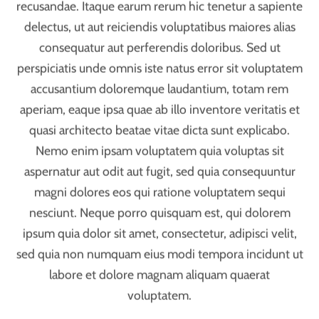
2016
Fresh Mexican Tortilla
Nam libero tempore, cum soluta nobis est eligendi
optio cumque nihil impedit quo minus id quod
maxime placeat facere possimus, omnis voluptas
assumenda est, omnis dolor repellendus. Temporibus
autem quibusdam et aut officiis debitis aut rerum
necessitatibus saepe eveniet ut et voluptates
repudiandae sint et molestiae non recusandae. Itaque
earum rerum hic tenetur a sapiente delectus, ut aut
reiciendis voluptatibus maiores alias consequatur aut
perferendis doloribus. Et quidem rerum facilis est et
expedita distinctio. Nam libero tempore, cum soluta