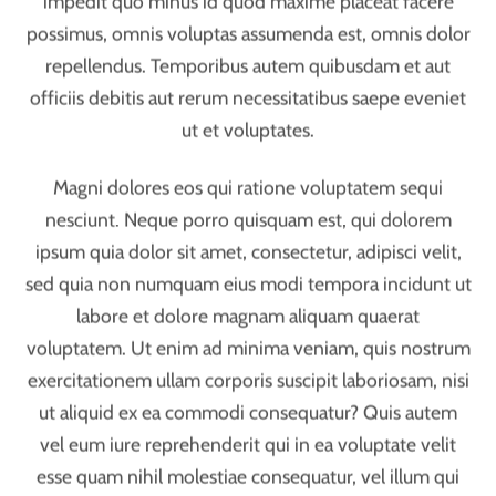
labore et dolore magnam aliquam quaerat
voluptatem. Ut enim ad minima veniam, quis nostrum
exercitationem ullam corporis suscipit laboriosam, nisi
ut aliquid ex ea commodi consequatur? Quis autem
vel eum iure reprehenderit qui in ea voluptate velit
esse quam nihil molestiae consequatur, vel illum qui
dolorem eum fugiat quo voluptas nulla pariatur?”
repudiandae sint et molestiae non recusandae. Itaque
earum rerum hic tenetur a sapiente delectus, ut aut
reiciendis voluptatibus maiores alias consequatur aut
perferendis doloribus asperiores repellat omnis
voluptas assumenda est, omnis dolor repellendus.
Temporibus autem quibusdam et aut officiis debitis
aut rerum necessitatibus saepe eveniet ut et
voluptates repudiandae sint et molestiae non
recusandae. Itaque earum rerum hic tenetur a sapiente