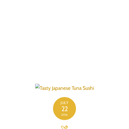
delectus, ut aut reiciendis voluptatibus maiores alias
consequatur aut perferendis doloribus. Sed ut
perspiciatis unde omnis iste natus error sit voluptatem
accusantium doloremque laudantium, totam rem
aperiam, eaque ipsa quae ab illo inventore veritatis et
quasi architecto beatae vitae dicta sunt explicabo.
Nemo enim ipsam voluptatem quia voluptas sit
aspernatur aut odit aut fugit, sed quia consequuntur
magni dolores eos qui ratione voluptatem sequi
nesciunt. Neque porro quisquam est, qui dolorem
ipsum quia dolor sit amet, consectetur, adipisci velit,
sed quia non numquam eius modi tempora incidunt ut
labore et dolore magnam aliquam quaerat
voluptatem.