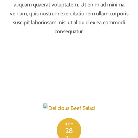
JULY
28
2016
Delicious Beef Salad
Nam libero tempore, cum soluta nobis est eligendi
optio cumque nihil impedit quo minus id quod
maxime placeat facere possimus. At vero eos et
accusamus et iusto odio dignissimos ducimus qui
blanditiis praesentium voluptatum deleniti atque
corrupti quos dolores et quas molestias excepturi sint