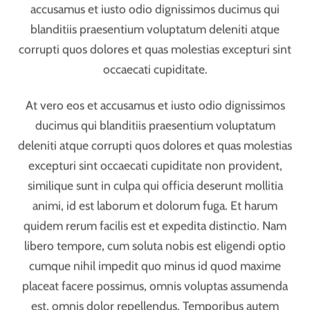
dignissimos ducimus qui blanditiis praesentium
voluptatum deleniti atque corrupti quos dolores et
quas molestias excepturi sint occaecati cupiditate non
provident, similique sunt in culpa qui officia deserunt
mollitia animi, id est laborum et dolorum fuga. Et
harum quidem rerum facilis est et expedita distinctio.
Nam libero tempore, cum soluta nobis est eligendi
optio cumque nihil impedit quo minus id quod
maxime placeat facere possimus, omnis voluptas
assumenda est, omnis dolor repellendus. Temporibus
autem quibusdam et aut officiis debitis aut rerum
necessitatibus saepe eveniet ut et sed ut perspiciatis
unde omnis iste natus error sit voluptatem
accusantium doloremque laudantium, totam rem
aperiam, eaque ipsa quae ab illo inventore veritatis et
quasi architecto beatae vitae dicta sunt explicabo.