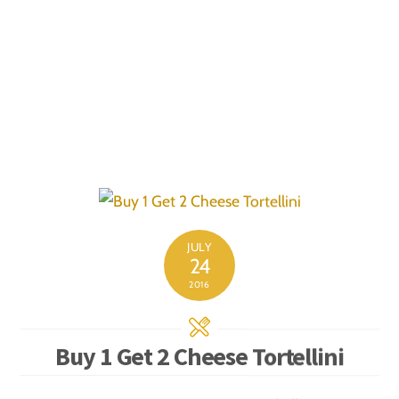
voluptas sit aspernatur aut odit aut fugit, sed quia
consequuntur magni dolores eos qui ratione
voluptatem sequi nesciunt. Neque porro quisquam
est, qui dolorem ipsum quia dolor sit amet,
consectetur, adipisci velit, sed quia non numquam eius
modi tempora incidunt ut labore et dolore magnam
aliquam quaerat voluptatem. Ut enim ad minima
veniam, quis nostrum exercitationem ullam corporis
suscipit laboriosam, nisi ut aliquid ex ea commodi
consequatur.
Nemo enim ipsam voluptatem quia voluptas sit
aspernatur aut odit aut fugit, sed quia consequuntur
magni dolores eos qui ratione voluptatem sequi
nesciunt. Neque porro quisquam est, qui dolorem
ipsum quia dolor sit amet, consectetur, adipisci velit,