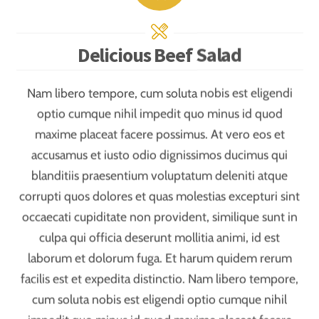
occaecati cupiditate non provident, similique sunt in
culpa qui officia deserunt mollitia animi, id est
laborum et dolorum fuga. Et harum quidem rerum
facilis est et expedita distinctio. Nam libero tempore,
cum soluta nobis est eligendi optio cumque nihil
impedit quo minus id quod maxime placeat facere
possimus, omnis voluptas assumenda est, omnis dolor
repellendus. Temporibus autem quibusdam et aut
officiis debitis aut rerum necessitatibus saepe eveniet
ut et voluptates.
Magni dolores eos qui ratione voluptatem sequi
nesciunt. Neque porro quisquam est, qui dolorem
ipsum quia dolor sit amet, consectetur, adipisci velit,
sed quia non numquam eius modi tempora incidunt ut