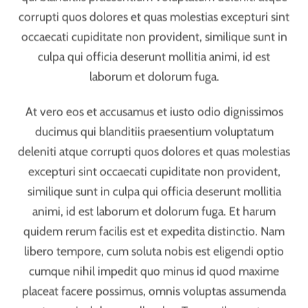
dolor in reprehenderit in voluptate velit esse cillum
dolore eu fugiat nulla pariatur. Excepteur sint occaecat
cupidatat non proident, sunt in culpa qui officia
deserunt mollit anim id est laborum. Sed ut
perspiciatis unde omnis iste natus error sit voluptatem
accusantium doloremque laudantium, totam rem
aperiam, eaque ipsa quae ab illo inventore veritatis et
quasi architecto beatae vitae dicta sunt explicabo.
Nemo enim ipsam voluptatem quia voluptas sit
aspernatur aut odit aut fugit, sed quia consequuntur
magni dolores eos qui ratione voluptatem sequi
nesciunt. Neque porro quisquam est, qui dolorem
ipsum quia dolor sit amet, consectetur, adipisci velit,
sed quia non numquam eius modi tempora incidunt ut
labore et dolore magnam aliquam quaerat
voluptatem. Ut enim ad minima veniam, quis nostrum