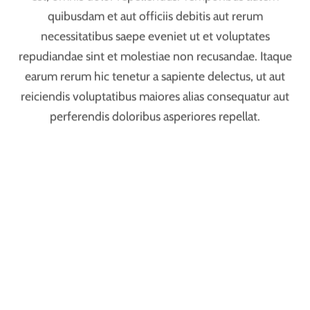
. Nemo enim ipsam voluptatem quia voluptas sit
aspernatur aut odit aut fugit, sed quia consequuntur
magni dolores eos qui ratione voluptatem sequi
nesciunt. Neque porro quisquam est, qui dolorem
ipsum quia dolor sit amet, consectetur, adipisci velit,
sed quia non numquam eius modi tempora incidunt ut
labore et dolore magnam aliquam quaerat
voluptatem. Ut enim ad minima veniam, quis nostrum
exercitationem ullam corporis suscipit laboriosam, nisi
ut aliquid ex ea commodi consequatur? Quis autem
vel eum iure reprehenderit qui in ea voluptate velit
esse quam nihil molestiae consequatur, vel illum qui
dolorem eum fugiat quo voluptas nulla pariatur?
voluptates repudiandae sint et molestiae non