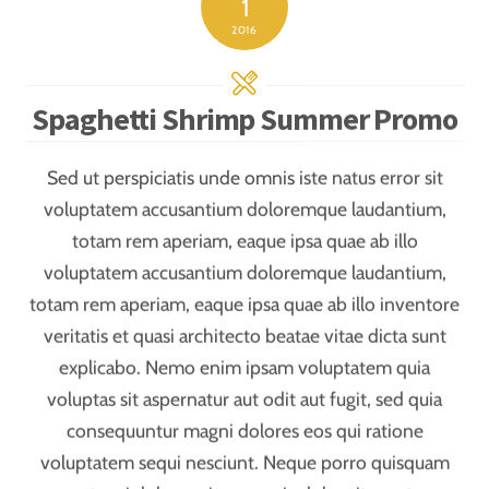
Sed ut perspiciatis unde omnis iste natus error sit
voluptatem accusantium doloremque laudantium,
totam rem aperiam, eaque ipsa quae ab illo
voluptatem accusantium doloremque laudantium,
totam rem aperiam, eaque ipsa quae ab illo inventore
veritatis et quasi architecto beatae vitae dicta sunt
explicabo. Nemo enim ipsam voluptatem quia
voluptas sit aspernatur aut odit aut fugit, sed quia
consequuntur magni dolores eos qui ratione
voluptatem sequi nesciunt. Neque porro quisquam
est, qui dolorem ipsum quia dolor sit amet,
consectetur, adipisci velit, sed quia non numquam eius
modi tempora incidunt ut labore et dolore magnam
aliquam quaerat voluptatem. Ut enim ad minima
veniam, quis nostrum exercitationem ullam corporis