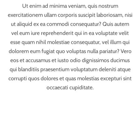
nobis est eligendi optio cumque nihil impedit quo
minus id quod maxime placeat facere possimus omnis.
At vero eos et accusamus et iusto odio dignissimos
ducimus qui blanditiis praesentium voluptatum
deleniti atque corrupti quos dolores et quas molestias
excepturi sint occaecati cupiditate non provident,
similique sunt in culpa qui officia deserunt mollitia
animi, id est laborum et dolorum fuga. Et harum
quidem rerum facilis est et expedita distinctio. Nam
libero tempore, cum soluta nobis est eligendi optio
cumque nihil impedit quo minus id quod maxime
placeat facere possimus, omnis voluptas assumenda
est, omnis dolor repellendus. Temporibus autem
quibusdam et aut officiis debitis aut rerum
necessitatibus saepe eveniet ut et voluptates