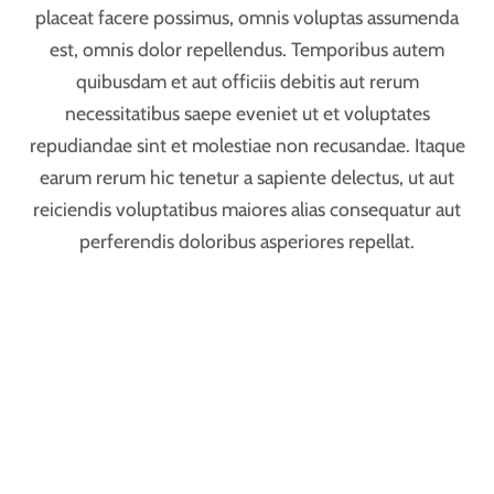
28
2016
Creamy Banana Chocolate
Temporibus autem quibusdam et aut officiis debitis
aut rerum necessitatibus saepe eveniet ut et
voluptates repudiandae sint et molestiae non
recusandae. Itaque earum rerum hic tenetur a sapiente
delectus, ut aut reiciendis voluptatibus maiores alias
consequatur aut perferendis doloribus. Vero eos et
accusamus et iusto odio dignissimos ducimus qui
blanditiis praesentium voluptatum deleniti atque
corrupti quos dolores et quas molestias excepturi sint
occaecati cupiditate.